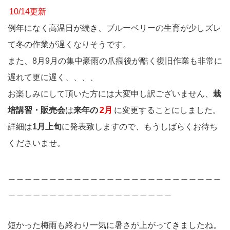
10/14更新
例年になく高温日が続き、ブルーベリーの生育が少しズレ
て冬の作業が遅くなりそうです。
また、8月9月の集中豪雨の爪痕後が酷く復旧作業も非常に
遅れて更に遅く、、、、
お楽しみにして頂いた方には大変申し訳ございません、
栽
培講習・販売会
は
来年の
2月
に変更することにしました。
詳細は
1月上旬
に発表致しますので、もうしばらくお待ち
くださいませ。
＿＿＿＿＿＿＿＿＿＿＿＿＿＿＿＿＿＿＿＿＿＿＿＿＿＿
＿＿＿＿＿＿＿＿＿＿＿＿＿＿＿＿＿＿＿＿
短かった梅雨も終わり一気に暑さが上がってきましたね。