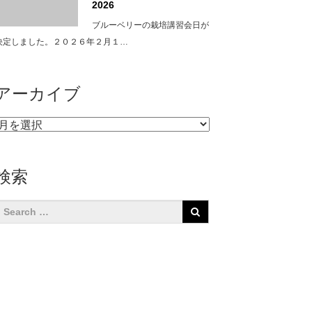
2026
ブルーベリーの栽培講習会日が
決定しました。２０２６年２月１…
アーカイブ
ア
ー
カ
イ
検索
ブ