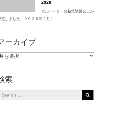
2026
ブルーベリーの栽培講習会日が
決定しました。２０２６年２月１…
アーカイブ
ア
ー
カ
イ
検索
ブ