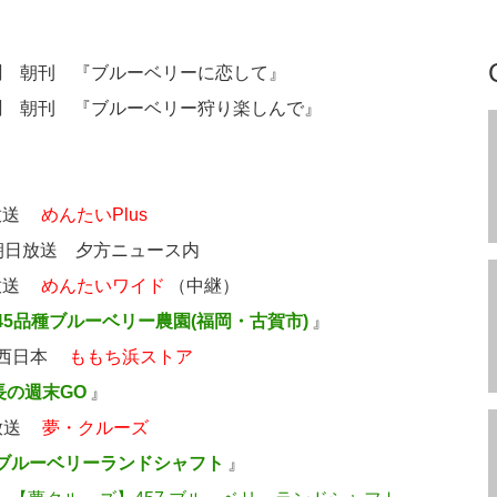
聞 朝刊 『ブルーベリーに恋して』
聞 朝刊 『ブルーベリー狩り楽しんで』
岡放送
めんたいPlus
朝日放送 夕方ニュース内
岡放送
めんたいワイド
（中継）
本45品種ブルーベリー農園(福岡・古賀市)
』
ビ西日本
ももち浜ストア
長の週末GO
』
州放送
夢・クルーズ
 ブルーベリーランドシャフト
』