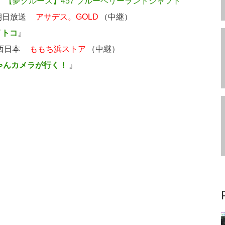
【夢クルーズ】457 ブルーベリーランドシャフト
州朝日放送
アサデス。GOLD
（中継）
イトコ
』
ビ西日本
ももち浜ストア
（中継）
ゃんカメラが行く！
』