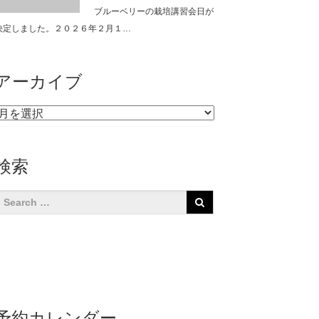
ブルーベリーの栽培講習会日が
決定しました。２０２６年２月１…
アーカイブ
ア
ー
カ
イ
検索
ブ
予約カレンダー